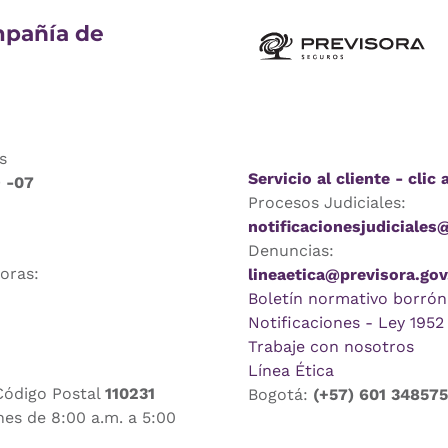
pañía de
s
Servicio al cliente - clic 
9 -07
Procesos Judiciales:
notificacionesjudiciales
Denuncias:
horas:
lineaetica@previsora.gov
Boletín normativo borrón
Notificaciones - Ley 1952
Trabaje con nosotros
Línea Ética
Código Postal
110231
Bogotá:
(+57) 601 34857
nes de 8:00 a.m. a 5:00