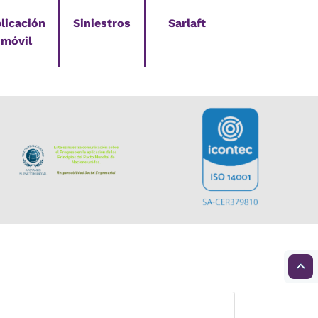
licación
Siniestros
Sarlaft
móvil