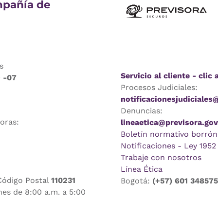
pañía de
s
Servicio al cliente - clic 
9 -07
Procesos Judiciales:
notificacionesjudiciales
Denuncias:
horas:
lineaetica@previsora.gov
Boletín normativo borrón
Notificaciones - Ley 1952
Trabaje con nosotros
Línea Ética
Código Postal
110231
Bogotá:
(+57) 601 34857
nes de 8:00 a.m. a 5:00