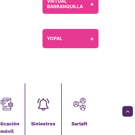
VIRTUAL
+
BARRANQUILLA
+
YOPAL
licación
Siniestros
Sarlaft
móvil