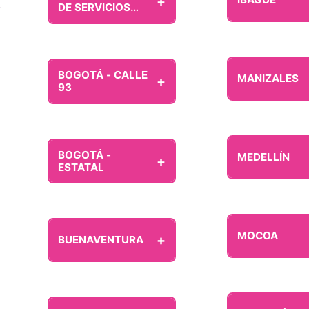
+
s
DE SERVICIOS
MASIVOS
BOGOTÁ - CALLE
MANIZALES
+
93
BOGOTÁ -
MEDELLÍN
+
ESTATAL
MOCOA
+
BUENAVENTURA