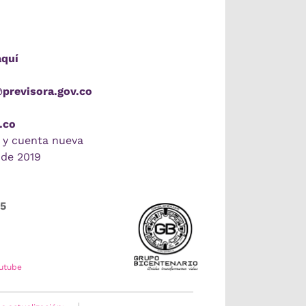
aquí
@previsora.gov.co
.co
 y cuenta nueva
 de 2019
55
utube