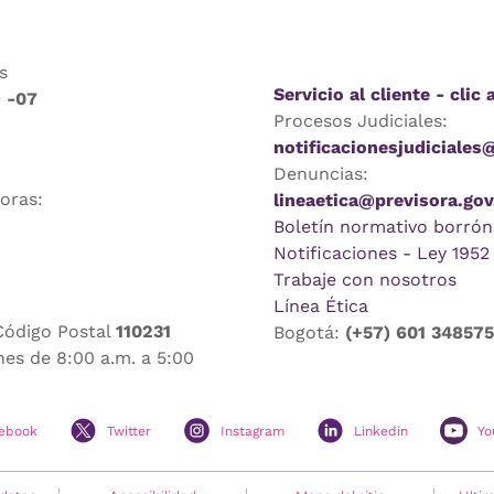
s
Servicio al cliente - clic 
9 -07
Procesos Judiciales:
notificacionesjudiciales
Denuncias:
horas:
lineaetica@previsora.gov
Boletín normativo borrón
Notificaciones - Ley 1952
Trabaje con nosotros
Línea Ética
Código Postal
110231
Bogotá:
(+57) 601 34857
nes de 8:00 a.m. a 5:00
ebook
Twitter
Instagram
Linkedin
Yo