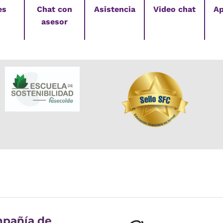
es
Chat con
Asistencia
Video chat
Ap
asesor
pañía de