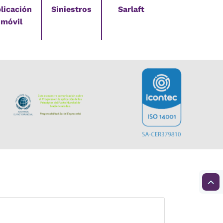
licación
Siniestros
Sarlaft
móvil