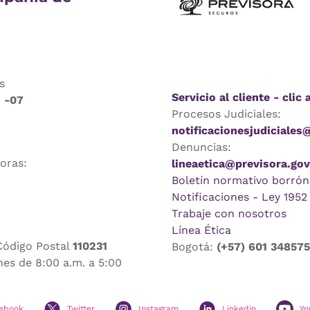
s
Servicio al cliente - clic 
9 -07
Procesos Judiciales:
notificacionesjudiciales
Denuncias:
horas:
lineaetica@previsora.gov
Boletín normativo borrón
Notificaciones - Ley 1952
Trabaje con nosotros
Línea Ética
Código Postal
110231
Bogotá:
(+57) 601 34857
nes de 8:00 a.m. a 5:00
ebook
Twitter
Instagram
Linkedin
Yo