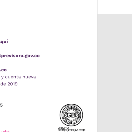
aquí
@previsora.gov.co
.co
 y cuenta nueva
 de 2019
55
utube