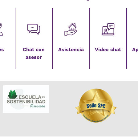
es
Chat con
Asistencia
Video chat
Ap
asesor