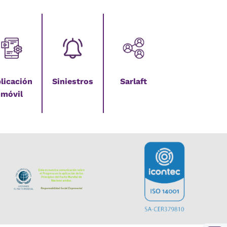
licación
Siniestros
Sarlaft
móvil