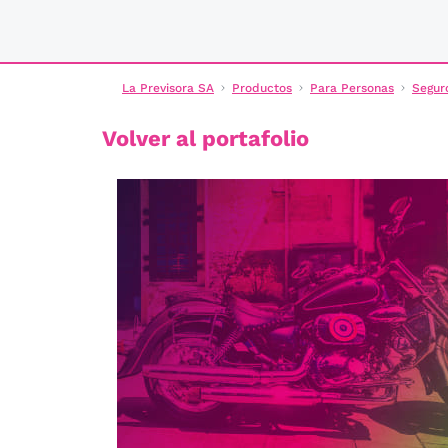
La Previsora SA
Productos
Para Personas
Segur
Volver al portafolio